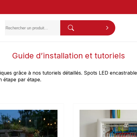
Guide d’installation et tutoriels
iques grâce à nos tutoriels détaillés. Spots LED encastrabl
on étape par étape.