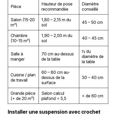
Hauteur de pose
Diamètre
Pièce
recommandée
conseillé
Salon (15-20
1,80 – 2,15 m du
45 – 50 cm
m²)
sol
Chambre
1,90 – 2,00 m du
40 – 45 cm
(10-15 m²)
sol
½ du
Salle à
70 cm au-dessus
diamètre de
manger
de la table
la table
60 – 80 cm au-
Cuisine / plan
dessus de la
30 – 40 cm
de travail
surface
Grande pièce
Selon calcul
+ de 60 cm
(+ de 20 m²)
plafond ÷ 5,5
Installer une suspension avec crochet