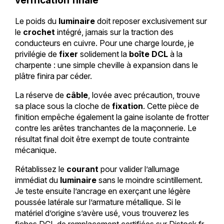
Le poids du
luminaire
doit reposer exclusivement sur
le
crochet
intégré, jamais sur la traction des
conducteurs en cuivre. Pour une charge lourde, je
privilégie de
fixer
solidement la
boîte DCL
à la
charpente : une simple cheville à expansion dans le
plâtre finira par céder.
La réserve de
câble
, lovée avec précaution, trouve
sa place sous la cloche de
fixation
. Cette pièce de
finition empêche également la gaine isolante de frotter
contre les arêtes tranchantes de la maçonnerie. Le
résultat final doit être exempt de toute contrainte
mécanique.
Rétablissez le
courant
pour valider l’allumage
immédiat du
luminaire
sans le moindre scintillement.
Je teste ensuite l’ancrage en exerçant une légère
poussée latérale sur l’armature métallique. Si le
matériel d’origine s’avère usé, vous trouverez les
fiches DCL de remplacement certifiées sur Distock.fr