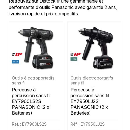
Retrouvez sur Distock.fr une gamme fiable et
performante d’outils Panasonic avec garantie 2 ans,
livraison rapide et prix compétitifs.
Outils électroportatifs
Outils électroportatifs
sans fil
sans fil
Perceuse à
Perceuse à
percussion sans fil
percussion sans fil
EY7960LS2S
EY7950LJ2S
PANASONIC (2 x
PANASONIC (2 x
Batteries)
Batteries)
Réf. : EY7960LS2S
Réf. : EY7950LJ2S