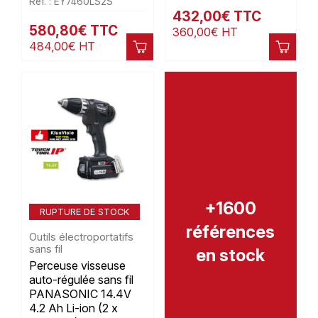
Réf. : EY7460LS2S
432,00
€
TTC
580,80
€
TTC
360,00
€
HT
484,00
€
HT
+1600
RUPTURE DE STOCK
références
Outils électroportatifs
sans fil
en stock
Perceuse visseuse
auto-régulée sans fil
PANASONIC 14.4V
4.2 Ah Li-ion (2 x