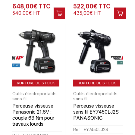
648,00
€
TTC
522,00
€
TTC
540,00
€
HT
435,00
€
HT
RUPTURE DE STOCK
RUPTURE DE STOCK
Outils électroportatifs
Outils électroportatifs
sans fil
sans fil
Perceuse visseuse
Perceuse visseuse
Panasonic 21.6V :
sans fil EY7450LJ2S
couple 63 Nm pour
PANASONIC
travaux lourds
Réf. : EY7450LJ2S