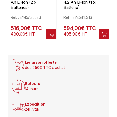
Ah Li-ion (2 x
4.2 Ah Li-ion (1 x
Batteries)
Batterie)
Réf. : EY45A2LJ2G
Réf. : EY4541LS1S
516,00
€
TTC
594,00
€
TTC
430,00
€
HT
495,00
€
HT
Livraison offerte
dès 250€ TTC d’achat
Retours
14 jours
Expédition
24h/72h