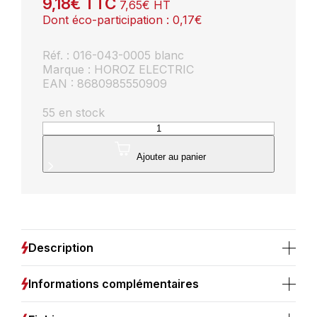
9,18
€
TTC
7,65
€
HT
Dont éco-participation :
0,17
€
Réf. : 016-043-0005 blanc
Marque : HOROZ ELECTRIC
EAN : 8680985550909
55 en stock
quantité
de
Plafonnier
Ajouter au panier
LED
rond
blanc
5W
4200K
Description
Informations complémentaires