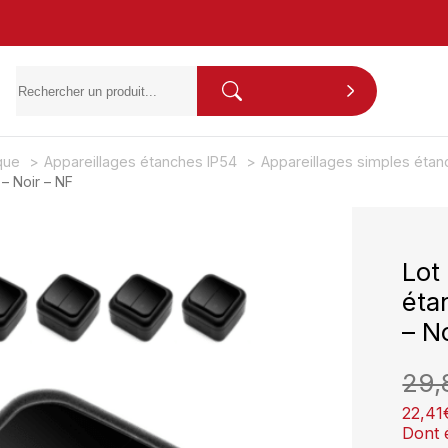
ique
Appareillages étanches IP54
Appareillages simples étan
– Noir – NF
Lot
éta
– N
29,
22,41
Dont 