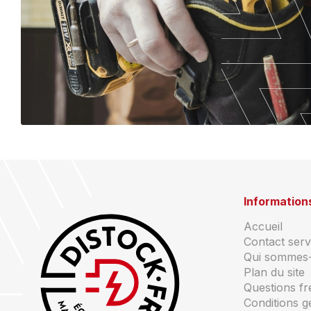
Information
Accueil
Contact servi
Qui sommes
Plan du site
Questions f
Conditions g