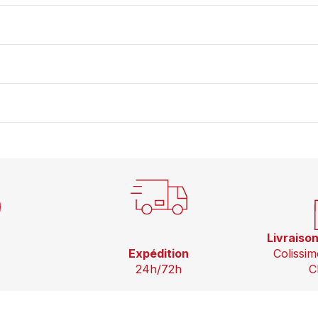
Noir
-
NF
Livraiso
Expédition
Colissim
24h/72h
C