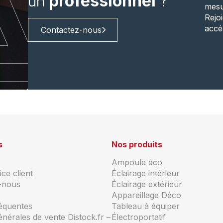
un
professionnel
?
mesu
Rejo
accé
Contactez-nous
s
Nos produits
Ampoule éco
ce client
Éclairage intérieur
-nous
Éclairage extérieur
Appareillage Déco
réquentes
Tableau à équiper
énérales de vente Distock.fr –
Électroportatif