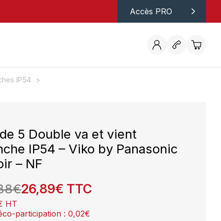
Accès PRO
ches IP54
 de 5 Double va et vient
nche IP54 – Viko by Panasonic
oir – NF
88
€
26,89
€
TTC
€
HT
éco-participation :
0,02
€