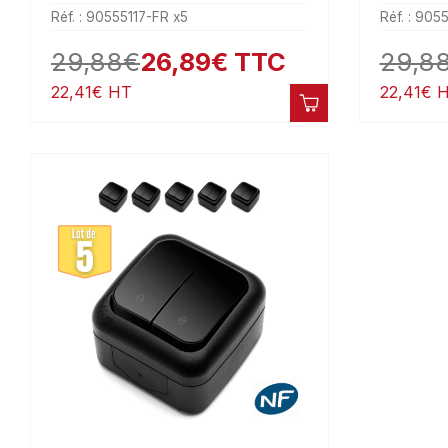
Réf. : 90555117-FR x5
Réf. : 905
29,88
€
26,89
€
TTC
29,8
22,41
€
HT
22,41
€
H