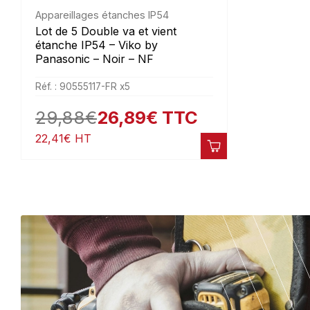
Appareillages étanches IP54
Lot de 5 Double va et vient
étanche IP54 – Viko by
Panasonic – Noir – NF
Réf. : 90555117-FR x5
29,88
€
26,89
€
TTC
22,41
€
HT