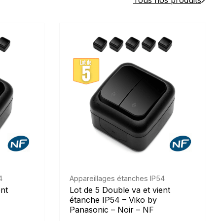
Tous nos produits
4
Appareillages étanches IP54
ent
Lot de 5 Double va et vient
étanche IP54 – Viko by
Panasonic – Noir – NF