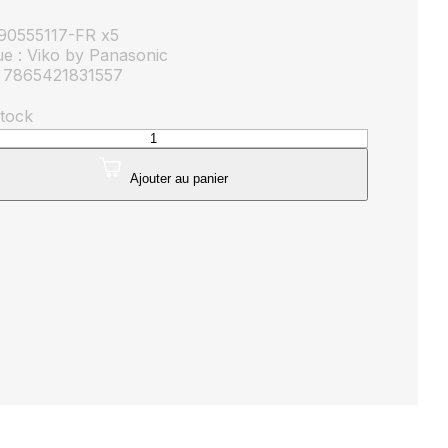
: 90555117-FR x5
e : Viko by Panasonic
 7865421831557
stock
té
Ajouter au panier
e
he
onic