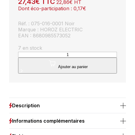
27,43
€
TTC
22,86
€
HT
Dont éco-participation :
0,17
€
Réf. : 075-016-0001 Noir
Marque : HOROZ ELECTRIC
EAN : 8680985573052
7 en stock
quantité
de
Applique
Ajouter au panier
NAR-
1
E27
60W
IP44
noir
Description
Informations complémentaires