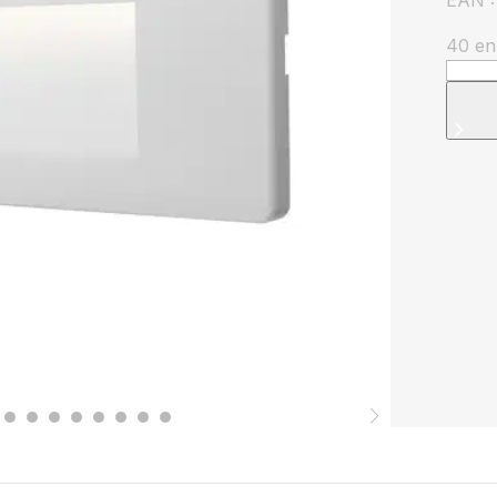
EAN 
40 en
quanti
de
Appli
LED
Extér
IP65
3W
3EN1
Blanc