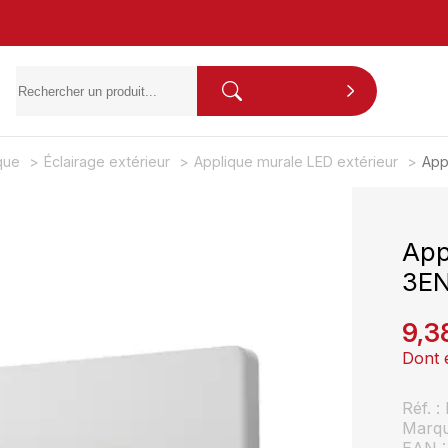
ique
Éclairage extérieur
Applique murale LED extérieur
App
App
3EN
9,3
Dont 
Réf. 
Marq