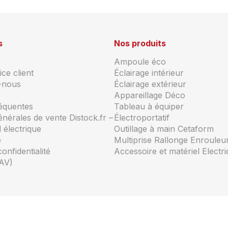
s
Nos produits
Ampoule éco
ce client
Éclairage intérieur
-nous
Éclairage extérieur
Appareillage Déco
réquentes
Tableau à équiper
énérales de vente Distock.fr –
Électroportatif
 électrique
Outillage à main Cetaform
e
Multiprise Rallonge Enrouleu
confidentialité
Accessoire et matériel Electr
AV)