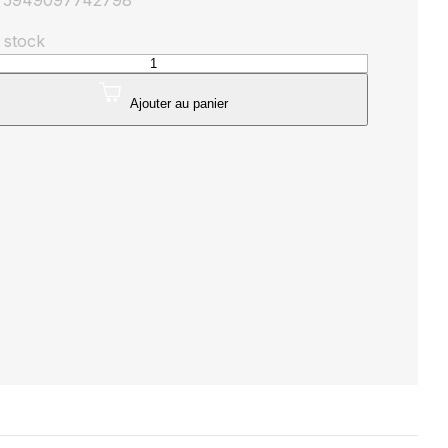
: 5949097742798
 stock
té
que
Ajouter au panier
ieure
he