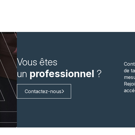
Vous êtes
Cont
de ta
un
professionnel
?
mesu
Rejo
accé
Contactez-nous