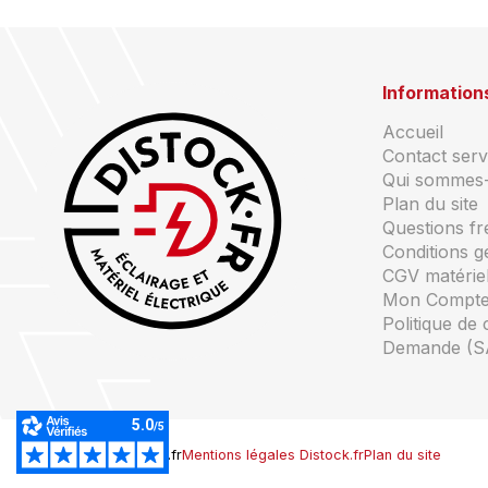
Information
Accueil
Contact servi
Qui sommes
Plan du site
Questions f
Conditions g
CGV matériel
Mon Compt
Politique de 
Demande (S
© Copyright Distock.fr
Mentions légales Distock.fr
Plan du site