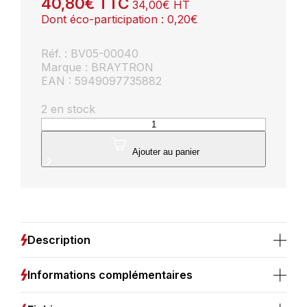
40,80
€
TTC
34,00
€
HT
Dont éco-participation :
0,20
€
Réf. : BV05-00040
Marque : BRAYTRON
EAN : 5949097735882
2 en stock
quantité
de
Suspension
Ajouter au panier
décorative
1xE27
23W
IP20
–
Métal
Description
blanc
Informations complémentaires