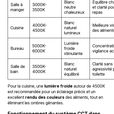
Blanc
Équilibre ch
Salle à
3000K-
neutre
et clarté po
manger
3500K
chaleureux
repas
Blanc
4000K-
Meilleure vis
Cuisine
naturel
4500K
des aliment
lumineux
Lumière
5000K-
Concentrati
Bureau
froide
6000K
vigilance a
stimulante
Blanc
Clarté sans
Salle de
3500K-
naturel
agressivité
bain
4000K
équilibré
toilette
Pour la cuisine, une
lumière froide
autour de 4500K
est recommandée pour un éclairage précis et un
excellent
rendu des couleurs
des aliments, tout en
éliminant les ombres gênantes.
Fonctionnement du système CCT dans