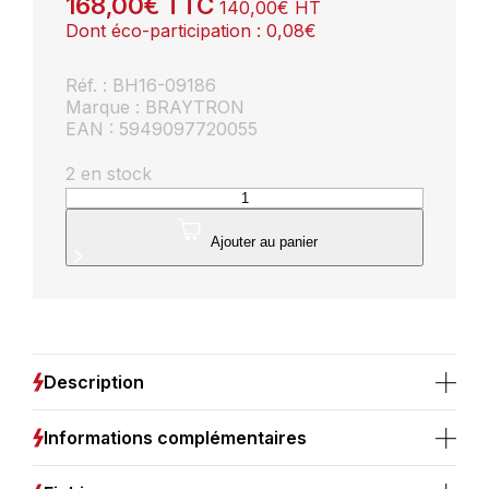
168,00
€
TTC
140,00
€
HT
Dont éco-participation :
0,08
€
Réf. : BH16-09186
Marque : BRAYTRON
EAN : 5949097720055
2 en stock
quantité
de
Suspension
Ajouter au panier
LED
design
doré
3-
en-
1
Description
-
BRAYTRON
2560
Informations complémentaires