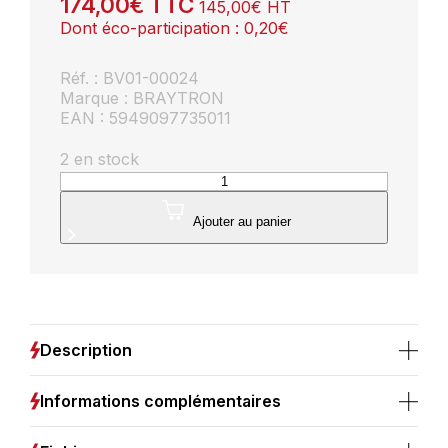
174,00
€
TTC
145,00
€
HT
Dont éco-participation :
0,20
€
Réf. : BV01-00024
Marque : BRAYTRON
EAN : 5949097735011
2 en stock
quantité
de
Suspension
Ajouter au panier
décorative
5xG9
10W
–
Design
métal
Description
doré
Informations complémentaires