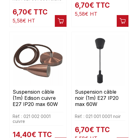
6,70
€
TTC
6,70
€
TTC
5,58
€
HT
5,58
€
HT
Suspension câble
Suspension câble
(1m) Edison cuivre
noir (1m) E27 IP20
E27 IP20 max 60W
max 60W
Réf. : 021 002 0001
Réf. : 021 001 0001 noir
cuivre
6,70
€
TTC
14,40
€
TTC