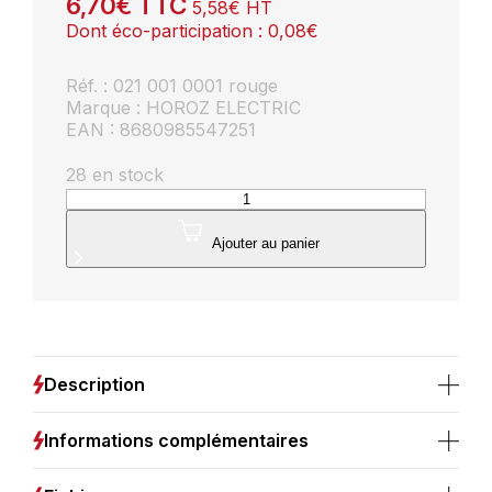
6,70
€
TTC
5,58
€
HT
Dont éco-participation :
0,08
€
Réf. : 021 001 0001 rouge
Marque : HOROZ ELECTRIC
EAN : 8680985547251
28 en stock
quantité
de
Suspension
Ajouter au panier
câble
rouge
(1m)
E27
IP20
max
Description
60W
Informations complémentaires