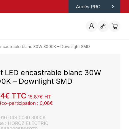
Accès PRO
encastrable blanc 30W 3000K – Downlight SMD
t LED encastrable blanc 30W
0K – Downlight SMD
04
€
TTC
15,87
€
HT
éco-participation :
0,08
€
: 016 048 0030 3000K
ue : HOROZ ELECTRIC