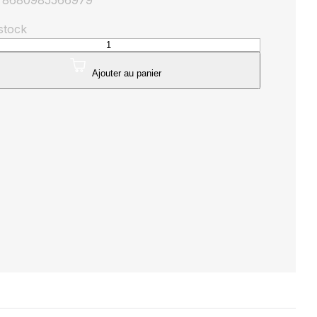
: 8680985566979
 stock
té
Ajouter au panier
trable
K
ight