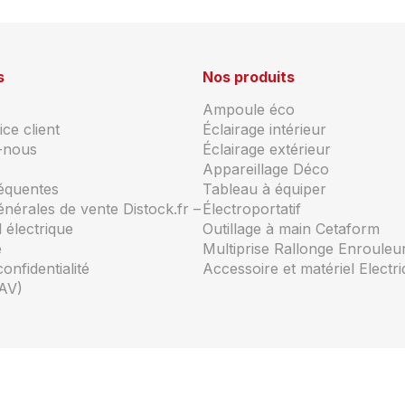
s
Nos produits
Ampoule éco
ce client
Éclairage intérieur
-nous
Éclairage extérieur
Appareillage Déco
réquentes
Tableau à équiper
énérales de vente Distock.fr –
Électroportatif
 électrique
Outillage à main Cetaform
e
Multiprise Rallonge Enrouleu
confidentialité
Accessoire et matériel Electr
AV)