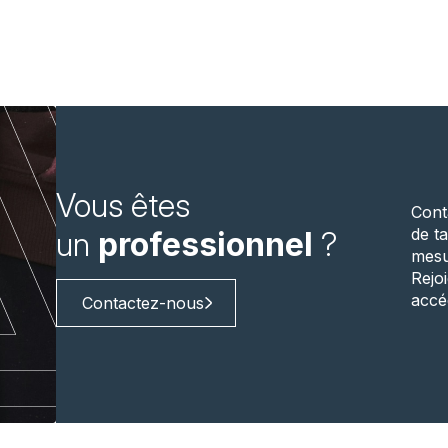
Vous êtes
Cont
de ta
un
professionnel
?
mesu
Rejo
accé
Contactez-nous