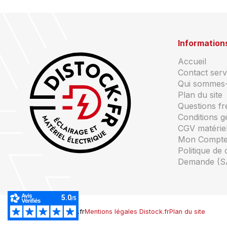
Information
Accueil
Contact servi
Qui sommes
Plan du site
Questions f
Conditions g
CGV matériel
Mon Compt
Politique de 
Demande (S
© Copyright Distock.fr
Mentions légales Distock.fr
Plan du site