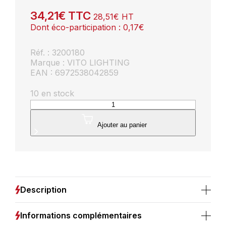
34,21
€
TTC
28,51
€
HT
Dont éco-participation :
0,17
€
Réf. : 3200180
Marque : VITO LIGHTING
EAN : 6972538042859
10 en stock
quantité
de
Spot
Ajouter au panier
LED
VITO
LIGHTING
GRANDE-
B12R
–
Description
Rond
enterré
–
Informations complémentaires
IP67