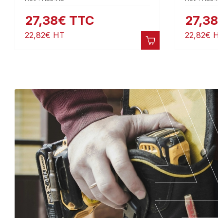
27,38
€
TTC
27,38
22,82
€
HT
22,82
€
H