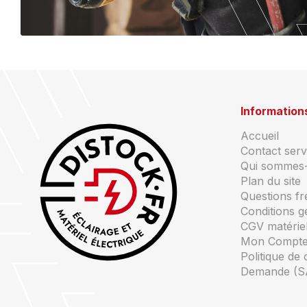
Information
Accueil
Contact servi
Qui sommes
Plan du site
Questions f
Conditions g
CGV matériel
Mon Compt
Politique de 
Demande (S