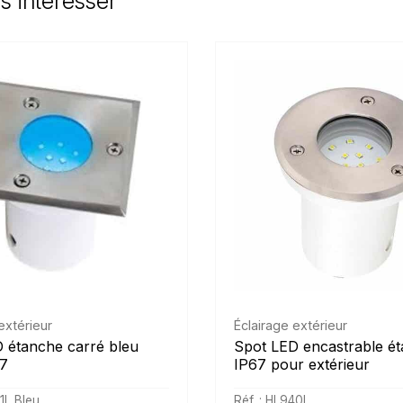
s intéresser
extérieur
Éclairage extérieur
 étanche carré bleu
Spot LED encastrable é
7
IP67 pour extérieur
1L Bleu
Réf. : HL940L