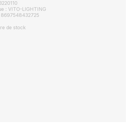
 3220110
e : VITO-LIGHTING
: 8697548432725
re de stock