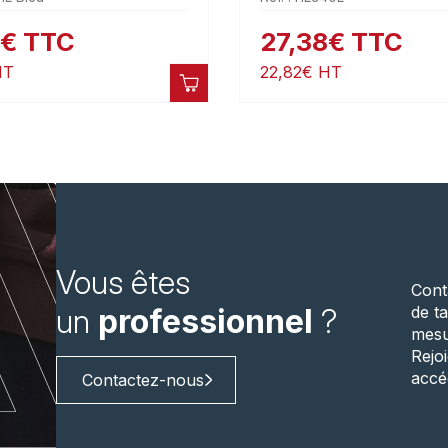
€
TTC
27,38
€
TTC
T
22,82
€
HT
Vous êtes
Cont
de ta
un
professionnel
?
mesu
Rejo
accé
Contactez-nous