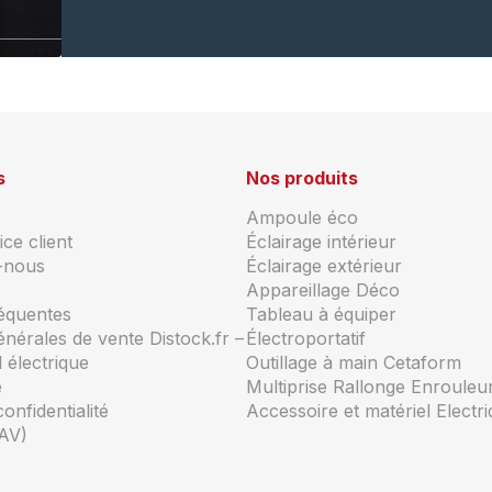
s
Nos produits
Ampoule éco
ce client
Éclairage intérieur
-nous
Éclairage extérieur
Appareillage Déco
réquentes
Tableau à équiper
énérales de vente Distock.fr –
Électroportatif
 électrique
Outillage à main Cetaform
e
Multiprise Rallonge Enrouleu
confidentialité
Accessoire et matériel Electr
AV)