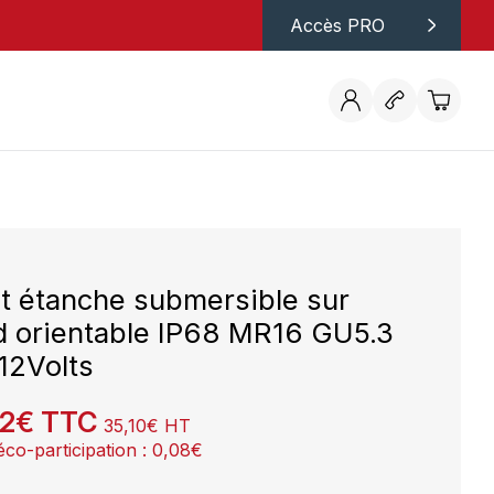
Accès PRO
t étanche submersible sur
d orientable IP68 MR16 GU5.3
12Volts
12
€
TTC
35,10
€
HT
éco-participation :
0,08
€