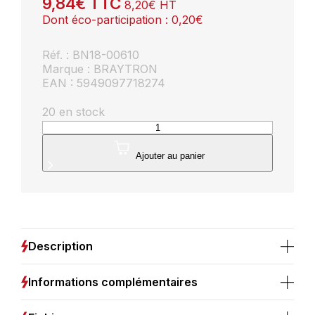
9,84
€
TTC
8,20
€
HT
Dont éco-participation :
0,20
€
Réf. : BN18-00610
Marque : BRAYTRON
EAN : 5949097718274
20 en stock
quantité
de
Réglette
Ajouter au panier
LED
18W
4000K
IP40
Blanc
Description
Informations complémentaires