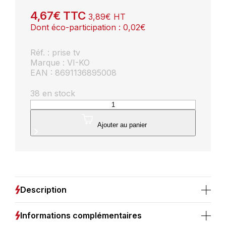
4,67
€
TTC
3,89
€
HT
Dont éco-participation :
0,02
€
Réf. : prise tv
Marque : VI-KO
EAN : 8691136895008
38 en stock
quantité
de
Prise
Ajouter au panier
TV
blanc
-
(Méca+touche)
gamme
Karre
Description
Novella
Informations complémentaires