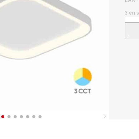
EAN 
3 en 
quanti
de
Plafo
LED
Bella
36W
3en1
4260
lm
–
480x
–
Blanc