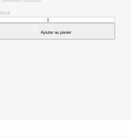
: 5949097726590
stock
té
nnier
Ajouter au panier
480mm