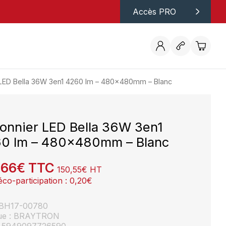
Accès PRO
 LED Bella 36W 3en1 4260 lm – 480x480mm – Blanc
fonnier LED Bella 36W 3en1
0 lm – 480x480mm – Blanc
,66
€
TTC
150,55
€
HT
éco-participation :
0,20
€
: BH17-00780
ue : BRAYTRON