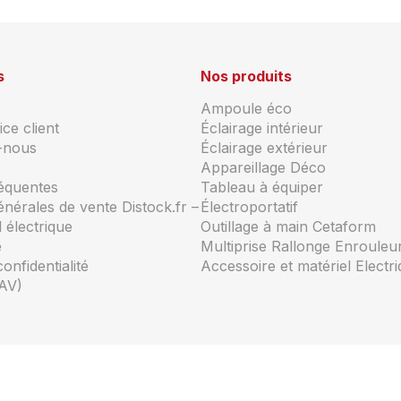
s
Nos produits
Ampoule éco
ce client
Éclairage intérieur
-nous
Éclairage extérieur
Appareillage Déco
réquentes
Tableau à équiper
énérales de vente Distock.fr –
Électroportatif
 électrique
Outillage à main Cetaform
e
Multiprise Rallonge Enrouleu
confidentialité
Accessoire et matériel Electr
AV)