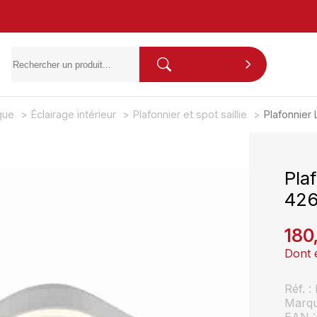
ique
Éclairage intérieur
Plafonnier et spot saillie
Plafonnier
Pla
426
180
Dont 
Réf. 
Marq