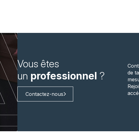
Vous êtes
Cont
de ta
un
professionnel
?
mesu
Rejo
accé
Contactez-nous