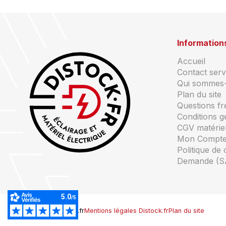
Information
Accueil
Contact servi
Qui sommes
Plan du site
Questions f
Conditions g
CGV matériel
Mon Compt
Politique de 
Demande (S
© Copyright Distock.fr
Mentions légales Distock.fr
Plan du site