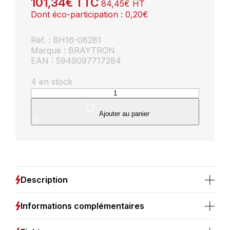
101,34
€
TTC
84,45
€
HT
Dont éco-participation :
0,20
€
Réf. : BH16-08281
Marque : BRAYTRON
EAN : 5949097717284
4 en stock
quantité
de
Plafonnier
Ajouter au panier
LED
Décoratif
45W
3en1
4650lm
Noir
Description
Informations complémentaires