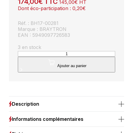
174,00
€
TTC
145,00
€
HT
Dont éco-participation :
0,20
€
Réf. : BH17-00281
Marque : BRAYTRON
EAN : 5949097726583
3 en stock
quantité
de
Plafonnier
Ajouter au panier
LED
Bella
36W
3en1
4260lm
–
Description
Noir
Informations complémentaires