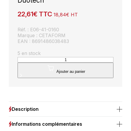
Duotech
22,61
€
TTC
18,84
€
HT
Réf. : E06-41-0160
Marque : CETAFORM
EAN : 8691486038483
5 en stock
quantité
de
Pince
Ajouter au panier
coupante
diagonale
L.160mm
CETAFORM,
poignée
Duotech
Description
Informations complémentaires