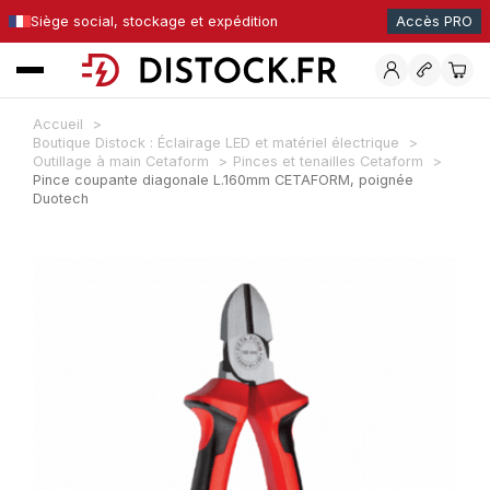
Siège social, stockage et expédition
Accès PRO
Accueil
Boutique Distock : Éclairage LED et matériel électrique
Outillage à main Cetaform
Pinces et tenailles Cetaform
Pince coupante diagonale L.160mm CETAFORM, poignée
Duotech