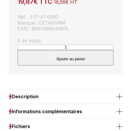
19,87
€
TTC
16,56
€
HT
Réf. : E17-41-0160
Marque : CETAFORM
EAN : 8691486040615
6 en stock
quantité
de
Pince
Ajouter au panier
à
bec
plat
CETAFORM
Duotech
160mm
Description
Informations complémentaires
Fichiers