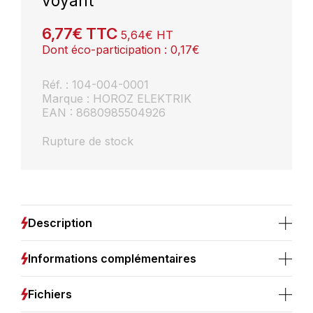
voyant
6,77
€
TTC
5,64
€
HT
Dont éco-participation :
0,17
€
Réf. : 104-004-0001
Marque : HOROZ ELEKTRIK
EAN : 8680985504926
Rupture de stock
Description
Informations complémentaires
Fichiers