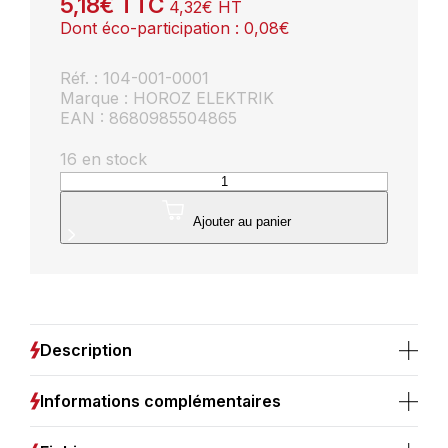
5,18
€
TTC
4,32
€
HT
Dont éco-participation :
0,08
€
Réf. : 104-001-0001
Marque : HOROZ ELEKTRIK
EAN : 8680985504865
16 en stock
quantité
de
Multiprise
Ajouter au panier
électrique
3
prises
sécurité
enfant
câble
Description
1,5m
Informations complémentaires