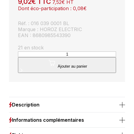
9,02
€
TTC
7,52
€
HT
Dont éco-participation :
0,08
€
Réf. : 016 039 0001 BL
Marque : HOROZ ELECTRIC
EAN : 8680985543390
21 en stock
quantité
de
Mini
Ajouter au panier
spot
LED
1W
orientable
rond
blanc
Description
Informations complémentaires