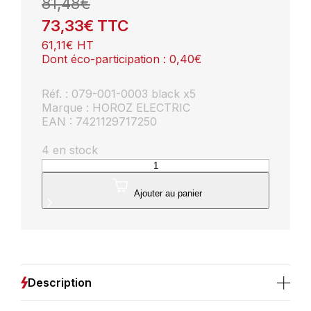
81,48
€
73,33
€
TTC
61,11
€
HT
Dont éco-participation :
0,40
€
Réf. : 079-001-0003 black x5
Marque : HOROZ ELECTRIC
EAN : 7421129717250
4 en stock
quantité
de
Lot
Ajouter au panier
de
5
Spots
LED
muraux
carré
Description
noir
3W