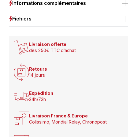
4000K
Informations complémentaires
Fichiers
Livraison offerte
dès 250€ TTC d’achat
Retours
14 jours
Expédition
24h/72h
Livraison France & Europe
Colissimo, Mondial Relay, Chronopost