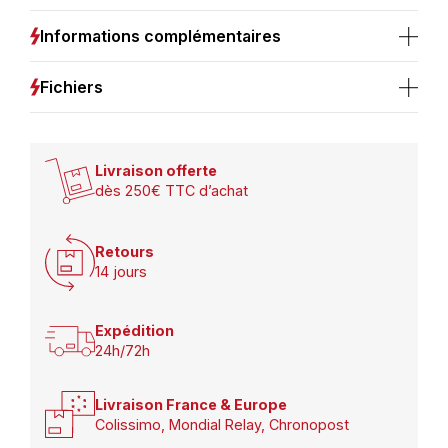
noir
3W
Informations complémentaires
3000K
IP65
Fichiers
Livraison offerte
dès 250€ TTC d’achat
Retours
14 jours
Expédition
24h/72h
Livraison France & Europe
Colissimo, Mondial Relay, Chronopost