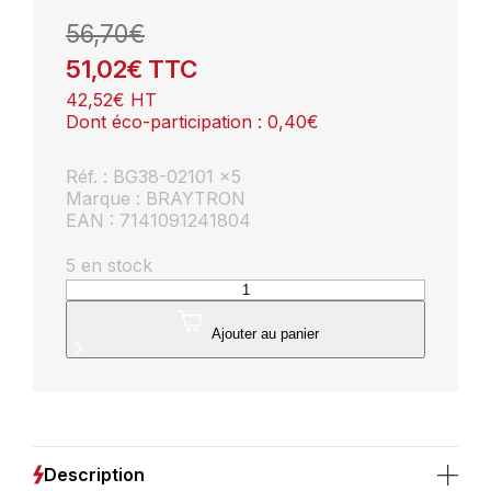
56,70
€
51,02
€
TTC
42,52
€
HT
Dont éco-participation :
0,40
€
Réf. : BG38-02101 x5
Marque : BRAYTRON
EAN : 7141091241804
5 en stock
quantité
de
Lot
Ajouter au panier
de
5
spots
LED
mural
VEKTAB4
Description
carré