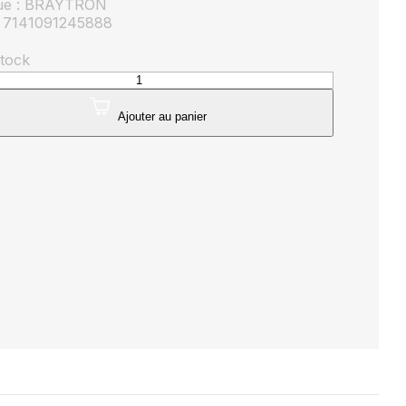
ue : BRAYTRON
 7141091245888
stock
té
Ajouter au panier
trables