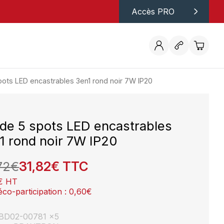
Accès PRO
pots LED encastrables 3en1 rond noir 7W IP20
 de 5 spots LED encastrables
1 rond noir 7W IP20
72
€
31,82
€
TTC
€
HT
éco-participation :
0,60
€
: BD02-00781 x5