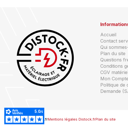
Information
Accueil
Contact servi
Qui sommes
Plan du site
Questions f
Conditions g
CGV matériel
Mon Compt
Politique de 
Demande (S
© Copyright Distock.fr
Mentions légales Distock.fr
Plan du site