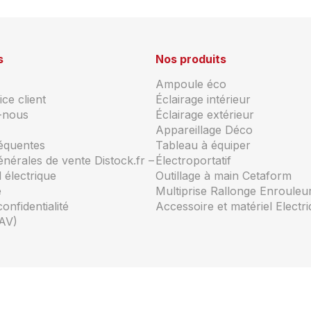
s
Nos produits
Ampoule éco
ce client
Éclairage intérieur
-nous
Éclairage extérieur
Appareillage Déco
réquentes
Tableau à équiper
énérales de vente Distock.fr –
Électroportatif
 électrique
Outillage à main Cetaform
e
Multiprise Rallonge Enrouleu
confidentialité
Accessoire et matériel Electr
AV)