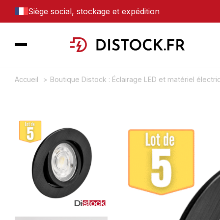
Siège social, stockage et expédition
Accueil
Boutique Distock : Éclairage LED et matériel électr