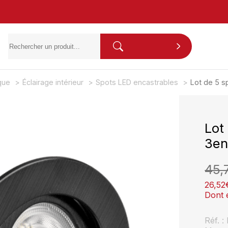
ique
Éclairage intérieur
Spots LED encastrables
Lot de 5 s
Lot
3en
45,
26,52
Dont 
Réf. 