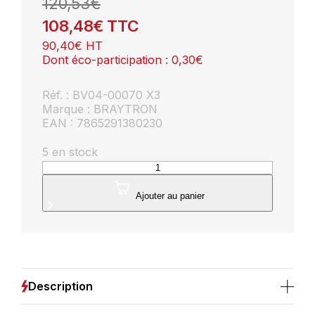
120,53
€
108,48
€
TTC
90,40
€
HT
Dont éco-participation :
0,30
€
Réf. : BV04-00070 X3
Marque : BRAYTRON
EAN : 7865291380230
5 en stock
quantité
de
Lot
Ajouter au panier
de
3
suspensions
tubes
design
noir
Description
G9
10W