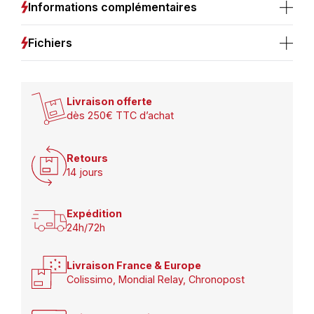
IP20
Informations complémentaires
Fichiers
Livraison offerte
dès 250€ TTC d’achat
Retours
14 jours
Expédition
24h/72h
Livraison France & Europe
Colissimo, Mondial Relay, Chronopost