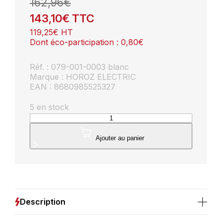
162,96
€
143,10
€
TTC
119,25
€
HT
Dont éco-participation :
0,80
€
Réf. : 079-001-0003 blanc
Marque : HOROZ ELECTRIC
EAN : 8680985525327
5 en stock
quantité
de
Lot
Ajouter au panier
de
10
Spots
LED
muraux
carré
Description
blanc
3W