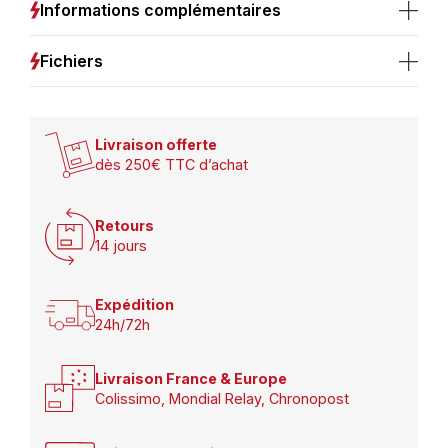
4000K
Informations complémentaires
Fichiers
Livraison offerte
dès 250€ TTC d’achat
Retours
14 jours
Expédition
24h/72h
Livraison France & Europe
Colissimo, Mondial Relay, Chronopost