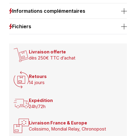
5W
IP20
Informations complémentaires
4000K
Fichiers
Livraison offerte
dès 250€ TTC d’achat
Retours
14 jours
Expédition
24h/72h
Livraison France & Europe
Colissimo, Mondial Relay, Chronopost