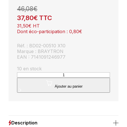
46,08
€
37,80
€
TTC
31,50
€
HT
Dont éco-participation :
0,80
€
Réf. : BD02-00510 X10
Marque : BRAYTRON
EAN : 7141091246977
10 en stock
quantité
de
Lot
Ajouter au panier
de
10
Spots
LED
encastrables
rond
Description
blanc