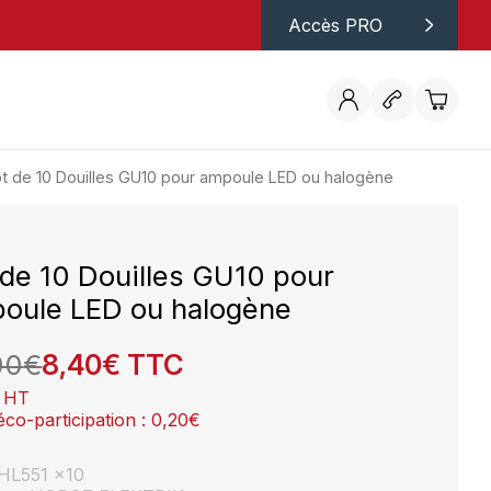
Accès PRO
t de 10 Douilles GU10 pour ampoule LED ou halogène
 de 10 Douilles GU10 pour
oule LED ou halogène
00
€
8,40
€
TTC
HT
éco-participation :
0,20
€
: HL551 x10