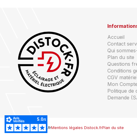
Information
Accueil
Contact servi
Qui sommes
Plan du site
Questions f
Conditions g
CGV matériel
Mon Compt
Politique de 
Demande (S
© Copyright Distock.fr
Mentions légales Distock.fr
Plan du site