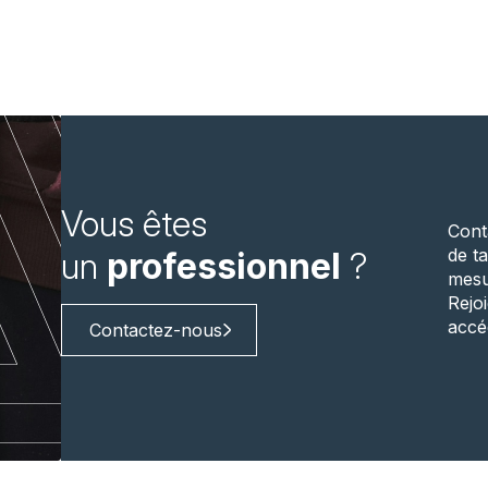
Vous êtes
Cont
de ta
un
professionnel
?
mesu
Rejo
accé
Contactez-nous