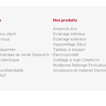
s
Nos produits
Ampoule éco
ce client
Éclairage intérieur
-nous
Éclairage extérieur
Appareillage Déco
réquentes
Tableau à équiper
énérales de vente Distock.fr –
Électroportatif
 électrique
Outillage à main Cetaform
e
Multiprise Rallonge Enrouleu
confidentialité
Accessoire et matériel Electr
AV)