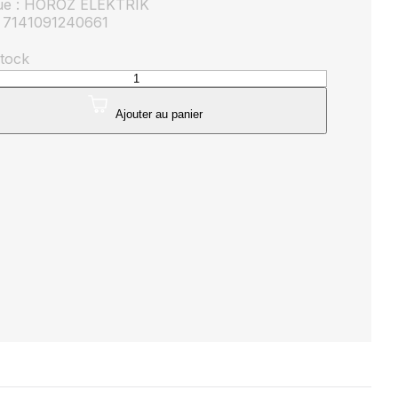
ue : HOROZ ELEKTRIK
 7141091240661
stock
té
Ajouter au panier
es
ule
ène