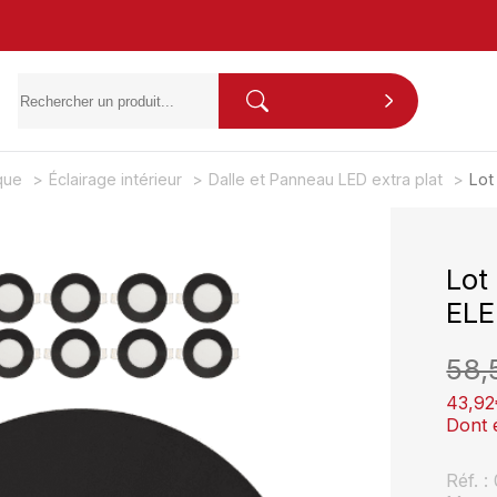
ique
Éclairage intérieur
Dalle et Panneau LED extra plat
Lot
Lot
ELE
58,
43,92
Dont 
Réf. 