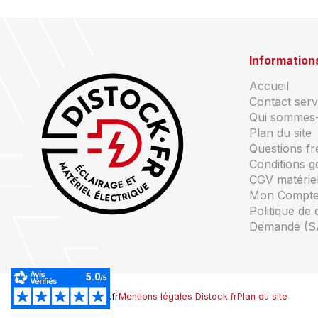
Information
Accueil
Contact servi
Qui sommes
Plan du site
Questions f
Conditions g
CGV matériel
Mon Compt
Politique de 
Demande (S
© Copyright Distock.fr
Mentions légales Distock.fr
Plan du site