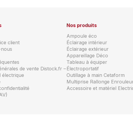
s
Nos produits
Ampoule éco
ce client
Éclairage intérieur
-nous
Éclairage extérieur
Appareillage Déco
réquentes
Tableau à équiper
énérales de vente Distock.fr –
Électroportatif
 électrique
Outillage à main Cetaform
e
Multiprise Rallonge Enrouleu
confidentialité
Accessoire et matériel Electr
AV)