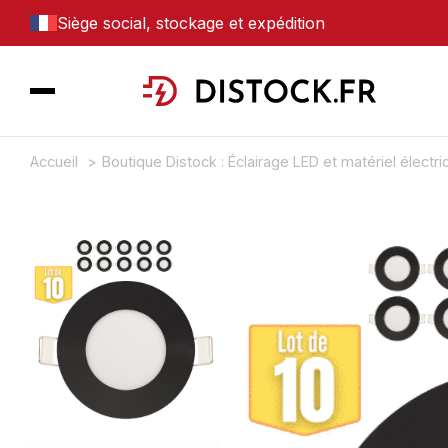
Siège social, stockage et expédition
Accueil
Boutique Distock : Éclairage LED et matériel électr