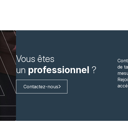
Vous êtes
Cont
de ta
un
professionnel
?
mesu
Rejo
accé
Contactez-nous