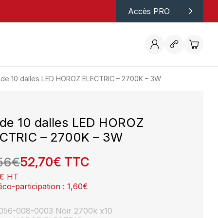
Accès PRO
 de 10 dalles LED HOROZ ELECTRIC – 2700K – 3W
 de 10 dalles LED HOROZ
CTRIC – 2700K – 3W
56
€
52,70
€
TTC
€
HT
éco-participation :
1,60
€
: 056-008-0003 Noir 2700k x10