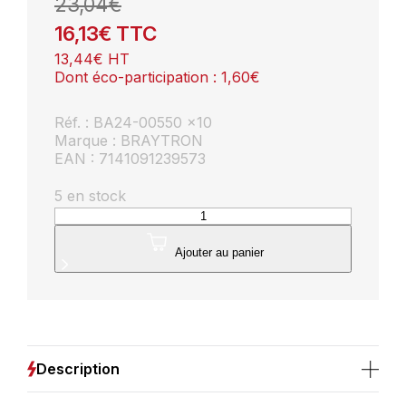
23,04
€
16,13
€
TTC
13,44
€
HT
Dont éco-participation :
1,60
€
Réf. : BA24-00550 x10
Marque : BRAYTRON
EAN : 7141091239573
5 en stock
quantité
de
Lot
Ajouter au panier
de
10
ampoules
LED
GU10
5W
Description
(Eq.
32W)