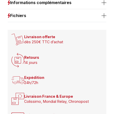
2700K
Informations complémentaires
110°
Fichiers
Livraison offerte
dès 250€ TTC d’achat
Retours
14 jours
Expédition
24h/72h
Livraison France & Europe
Colissimo, Mondial Relay, Chronopost