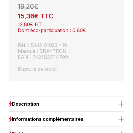
19,20
€
15,36
€
TTC
12,80
€
HT
Dont éco-participation :
0,80
€
Réf. : BA13-01023 x10
Marque : BRAYTRON
EAN : 7421129714709
Rupture de stock
Description
Informations complémentaires