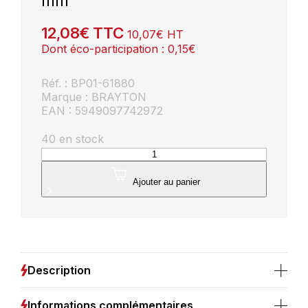
mm
12,08
€
TTC
10,07
€
HT
Dont éco-participation :
0,15
€
Réf. : BP01-61880
Marque : BRAYTON
EAN : 5949097742972
40 en stock
quantité
de
Dalle
Ajouter au panier
LED
Encastrable
Ronde
18W
3EN1
1760
Description
Lumens
Ø229
mm
Informations complémentaires