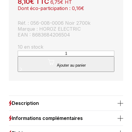
8,10
€
TTC
6,75
€
HT
Dont éco-participation :
0,16
€
Réf. : 056-008-0006 Noir 2700k
Marque : HOROZ ELECTRIC
EAN : 8683684206504
10 en stock
quantité
de
Dalle
Ajouter au panier
LED
dimmable
6W
2700K
270lm
Noir
Description
IP20
Informations complémentaires