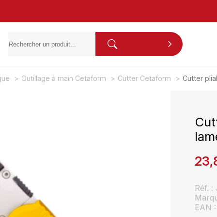
ique
Outillage à main Cetaform
Cutter Cetaform
Cutter pli
Cut
lam
23,
Réf. 
Marq
EAN 