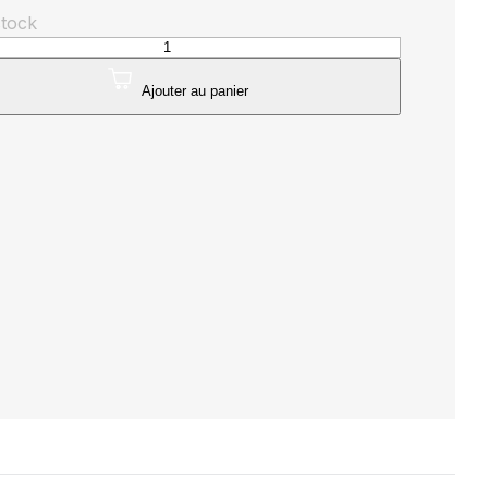
stock
té
r
Ajouter au panier
e
nium
zoïdale
8mm