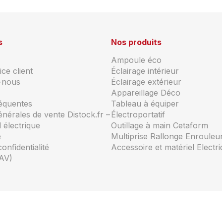
s
Nos produits
Ampoule éco
ce client
Éclairage intérieur
-nous
Éclairage extérieur
Appareillage Déco
réquentes
Tableau à équiper
énérales de vente Distock.fr –
Électroportatif
 électrique
Outillage à main Cetaform
e
Multiprise Rallonge Enrouleu
confidentialité
Accessoire et matériel Electr
AV)