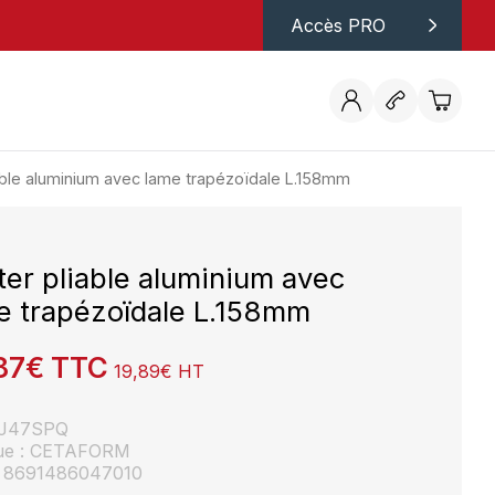
Accès PRO
able aluminium avec lame trapézoïdale L.158mm
ter pliable aluminium avec
e trapézoïdale L.158mm
87
€
TTC
19,89
€
HT
: J47SPQ
ue : CETAFORM
: 8691486047010