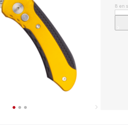
8 en 
quanti
de
Cutte
pliabl
alumi
avec
lame
trapé
L.15