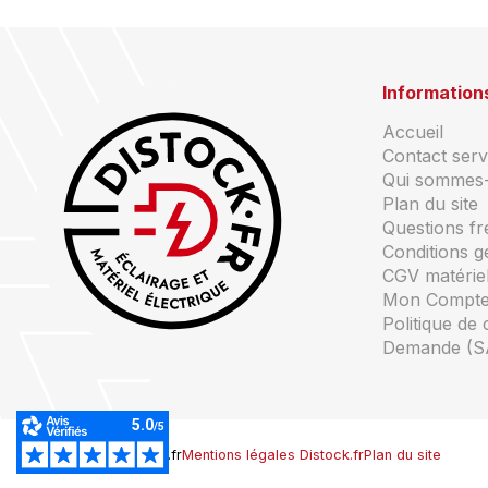
Information
Accueil
Contact servi
Qui sommes
Plan du site
Questions f
Conditions g
CGV matériel
Mon Compt
Politique de 
Demande (S
© Copyright Distock.fr
Mentions légales Distock.fr
Plan du site