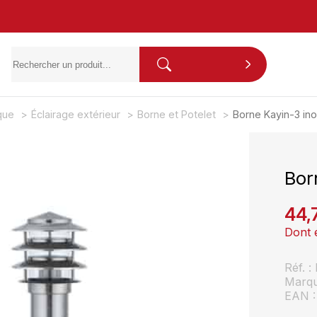
ique
Éclairage extérieur
Borne et Potelet
Borne Kayin-3 in
Bor
44,
Dont 
Réf. 
Marq
EAN :