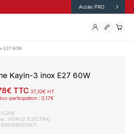
Accès PRO
ox E27 60W
ne Kayin-3 inox E27 60W
78
€
TTC
37,32
€
HT
éco-participation :
0,17
€
: HL208
ue : HOROZ ELECTRIC
 8680985519371