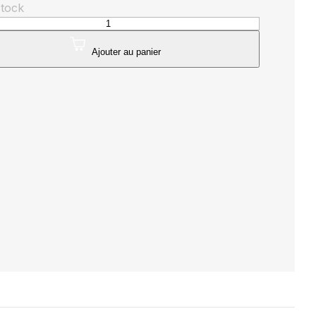
stock
té
e
Ajouter au panier
-