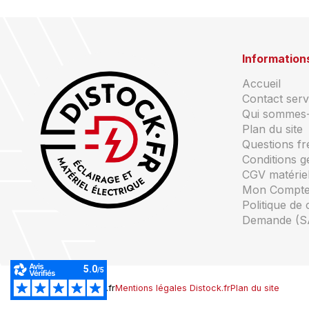
Information
Accueil
Contact servi
Qui sommes
Plan du site
Questions f
Conditions g
CGV matériel
Mon Compt
Politique de 
Demande (S
© Copyright Distock.fr
Mentions légales Distock.fr
Plan du site