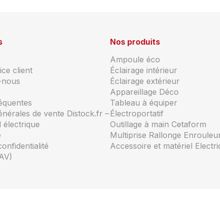
s
Nos produits
Ampoule éco
ce client
Éclairage intérieur
-nous
Éclairage extérieur
Appareillage Déco
réquentes
Tableau à équiper
énérales de vente Distock.fr –
Électroportatif
 électrique
Outillage à main Cetaform
e
Multiprise Rallonge Enrouleu
confidentialité
Accessoire et matériel Electr
AV)