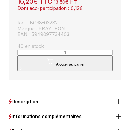
16,20
€
TTC
13,50
€
HT
Dont éco-participation :
0,12
€
Réf. : BG38-03282
Marque : BRAYTRON
EAN : 5949097734403
40 en stock
quantité
de
Applique
Ajouter au panier
murale
extérieure
4W
320lm
3CCT
IP65
Description
Informations complémentaires