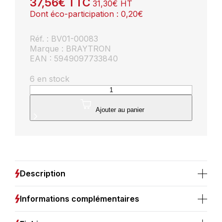
37,56
€
TTC
31,30
€
HT
Dont éco-participation :
0,20
€
Réf. : BV01-00083
Marque : BRAYTRON
EAN : 5949097733840
6 en stock
quantité
de
Applique
Ajouter au panier
murale
décorative
1xE14
23W
IP20
–
Description
Métal
Informations complémentaires