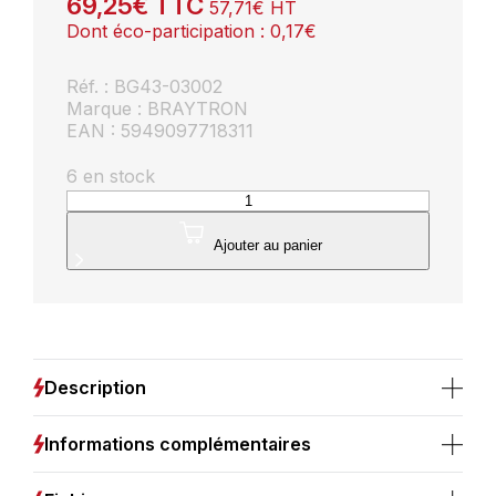
69,25
€
TTC
57,71
€
HT
Dont éco-participation :
0,17
€
Réf. : BG43-03002
Marque : BRAYTRON
EAN : 5949097718311
6 en stock
quantité
de
Applique
Ajouter au panier
montante
ext
E27
IP54
Description
Informations complémentaires