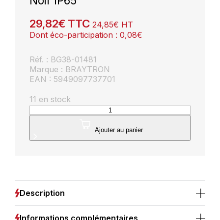
Noir IP65
29,82
€
TTC
24,85
€
HT
Dont éco-participation :
0,08
€
Réf. : BG38-01481
Marque : BRAYTRON
EAN : 5949097737701
11 en stock
quantité
de
Applique
Ajouter au panier
LED
murale
ronde
Braytron
15W
1450lm
Description
3en1
Noir
IP65
Informations complémentaires