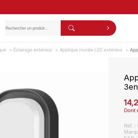
ique
Éclairage extérieur
Applique murale LED extérieur
App
App
3en
14,
Dont 
Réf. 
Marq