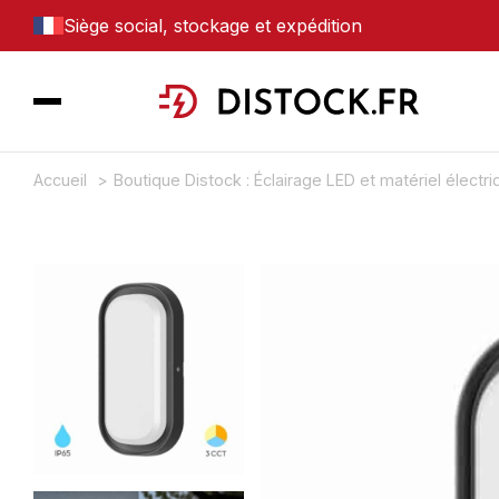
Siège social, stockage et expédition
Accueil
Boutique Distock : Éclairage LED et matériel électr