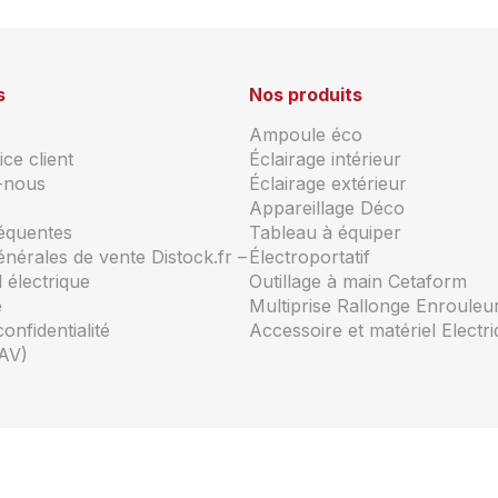
s
Nos produits
Ampoule éco
ce client
Éclairage intérieur
-nous
Éclairage extérieur
Appareillage Déco
réquentes
Tableau à équiper
énérales de vente Distock.fr –
Électroportatif
 électrique
Outillage à main Cetaform
e
Multiprise Rallonge Enrouleu
confidentialité
Accessoire et matériel Electr
AV)