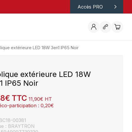
Accès PRO
lique extérieure LED 18W 3en1 IP65 Noir
lique extérieure LED 18W
1 IP65 Noir
28
€
TTC
11,90
€
HT
éco-participation :
0,20
€
: BC18-00381
ue : BRAYTRON