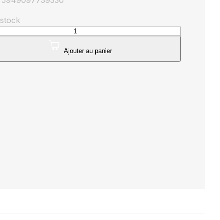
: 5949097739330
 stock
té
que
Ajouter au panier
eure