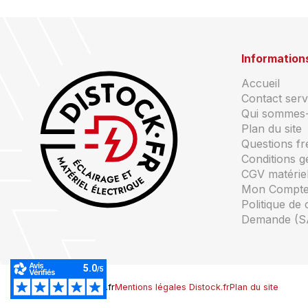
Information
Accueil
Contact servi
Qui sommes
Plan du site
Questions f
Conditions g
CGV matériel
Mon Compt
Politique de 
Demande (S
© Copyright Distock.fr
Mentions légales Distock.fr
Plan du site