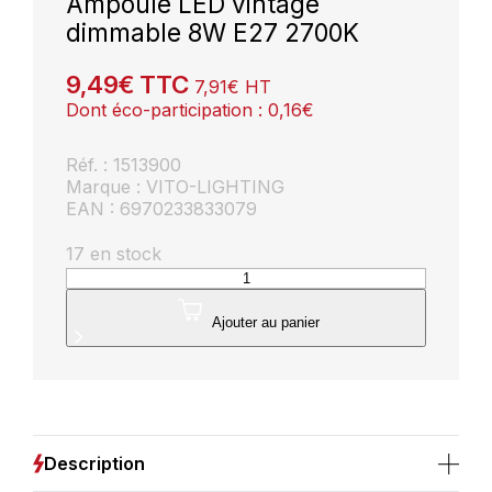
Ampoule LED vintage
dimmable 8W E27 2700K
9,49
€
TTC
7,91
€
HT
Dont éco-participation :
0,16
€
Réf. : 1513900
Marque : VITO-LIGHTING
EAN : 6970233833079
17 en stock
quantité
de
Ampoule
Ajouter au panier
LED
vintage
dimmable
8W
E27
2700K
Description