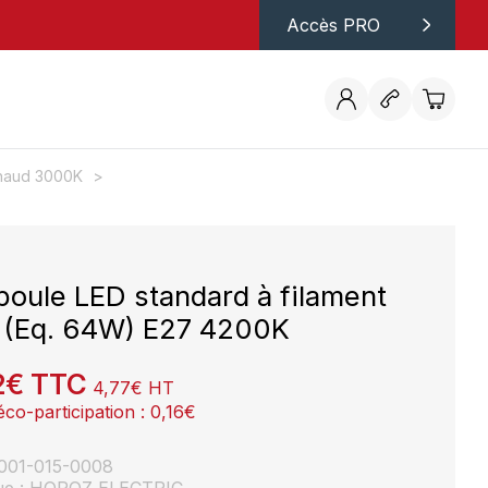
Accès PRO
haud 3000K
oule LED standard à filament
(Eq. 64W) E27 4200K
2
€
TTC
4,77
€
HT
éco-participation :
0,16
€
: 001-015-0008