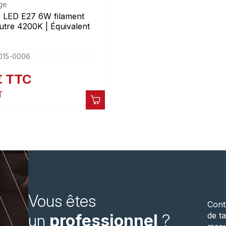
ge
 LED E27 6W filament
utre 4200K | Équivalent
-015-0006
€
TTC
T
Vous êtes
Cont
de ta
un
professionnel
?