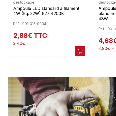
déstockage
déstocka
Ampoule LED standard à filament
Ampoule
4W (Eq. 32W) E27 4200K
blanc ne
48W
Réf. : 001-015-0004
Réf. : 001
2,88
€
TTC
4,68
2,40
€
HT
3,90
€
H