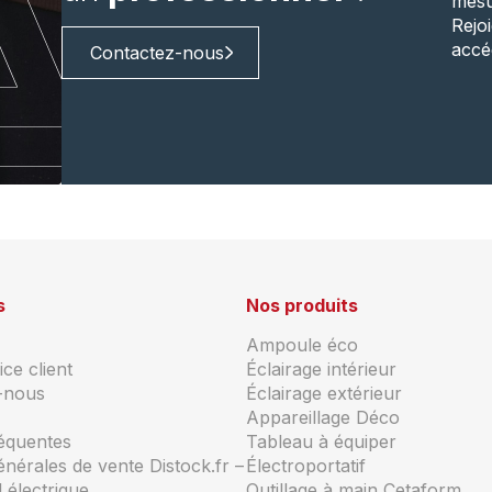
mesu
Rejo
accé
Contactez-nous
s
Nos produits
Ampoule éco
ce client
Éclairage intérieur
-nous
Éclairage extérieur
Appareillage Déco
réquentes
Tableau à équiper
énérales de vente Distock.fr –
Électroportatif
 électrique
Outillage à main Cetaform