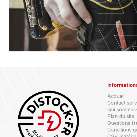
Information
Accueil
Contact servi
Qui sommes
Plan du site
Questions f
Conditions g
CGV matériel