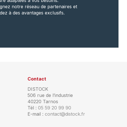
re adaptées à vos besoins.
ignez notre réseau de partenaires et
dez à des avantages exclusifs.
Contact
DISTOCK
506 rue de l’industrie
40220 Tarnos
Tél :
05 59 20 99 90
E-mail :
contact@distock.fr