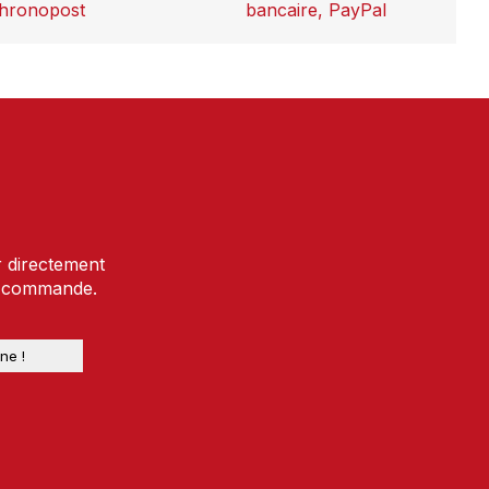
hronopost
bancaire, PayPal
r directement
e commande.