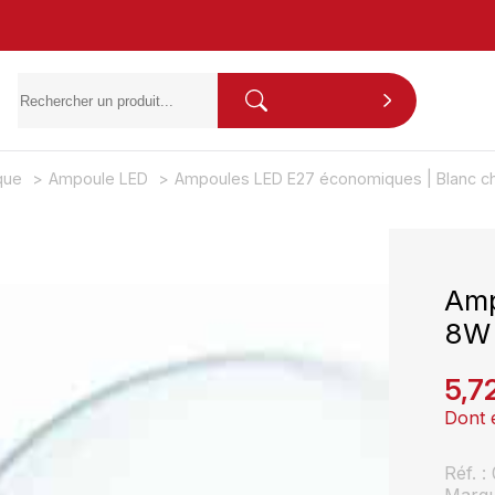
ique
Ampoule LED
Ampoules LED E27 économiques | Blanc c
Amp
8W 
5,7
Dont 
Réf. 