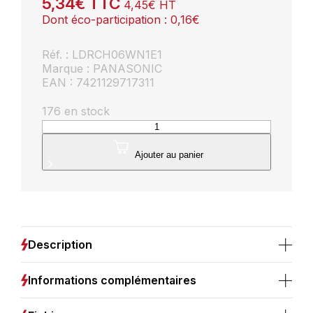
5,34
€
TTC
4,45
€
HT
Dont éco-participation :
0,16
€
Réf. : LDRCH06WN1E1
Marque : PANASONIC
EAN : 7421129717311
176 en stock
quantité
de
Ampoule
Ajouter au panier
LED
Panasonic
GU10
6W
440lm
4000K
Description
Informations complémentaires