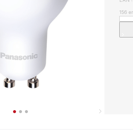
EAN :
156 e
quanti
de
Ampo
LED
Panas
GU10
6W
420l
2700