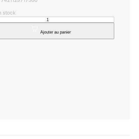
 7421129717366
n stock
té
ule
Ajouter au panier
onic
m
K