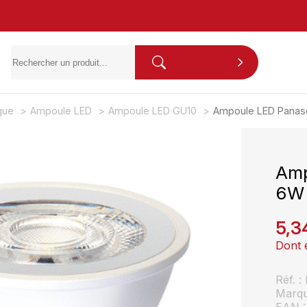
ique
Ampoule LED
Ampoule LED GU10
Ampoule LED Panas
Amp
6W
5,3
Dont 
Réf. 
Marq