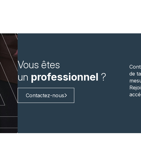
Vous êtes
Cont
de ta
un
professionnel
?
mesu
Rejo
accé
Contactez-nous