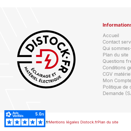
Information
Accueil
Contact servi
Qui sommes
Plan du site
Questions f
Conditions g
CGV matériel
Mon Compt
Politique de 
Demande (S
© Copyright Distock.fr
Mentions légales Distock.fr
Plan du site