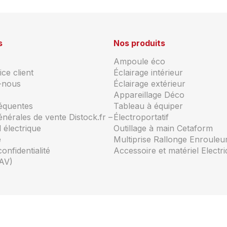
s
Nos produits
Ampoule éco
ce client
Éclairage intérieur
-nous
Éclairage extérieur
Appareillage Déco
réquentes
Tableau à équiper
énérales de vente Distock.fr –
Électroportatif
 électrique
Outillage à main Cetaform
e
Multiprise Rallonge Enrouleu
confidentialité
Accessoire et matériel Electr
AV)