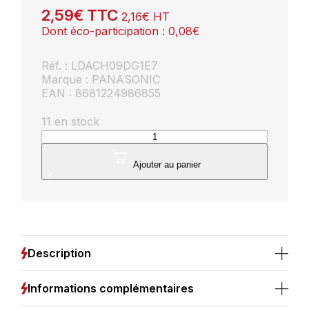
2,59
€
TTC
2,16
€
HT
Dont éco-participation :
0,08
€
Réf. : LDACH09DG1E7
Marque : PANASONIC
EAN : 8681224986855
11 en stock
quantité
de
Ampoule
Ajouter au panier
LED
E27
A60
8.5W
Panasonic
blanc
Description
froid
6500K
Informations complémentaires