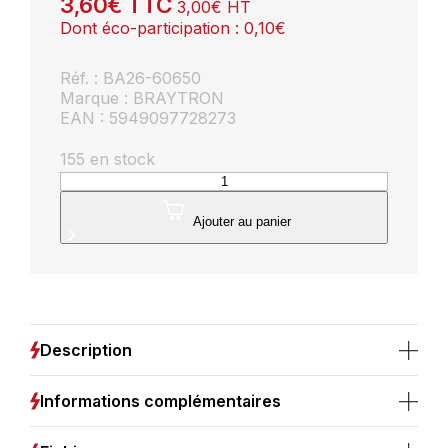
3,60
€
TTC
3,00
€
HT
Dont éco-participation :
0,10
€
Réf. : BA26-60650
Marque : BRAYTRON
EAN : 5949097728273
155 en stock
quantité
de
Ampoule
Ajouter au panier
LED
GU10
6W
3000K
Dimmable
450
Description
lm
38°
Informations complémentaires